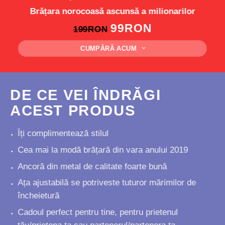
Brățara norocoasă ascunsă a milionarilor
99RON
199RON
CUMPĂRĂ ACUM
DE CE VEI ÎNDRĂGI
ACEST PRODUS
Îți complimentează stilul
Cea mai la modă brățară din vara anului 2019
Ancoră din metal de calitate foarte bună
Ața ajustabilă se potriveste tuturor mărimilor de
încheietură
Cadoul perfect pentru tine, pentru prietenul
tău/prietena ta sau partenerul/partenera ta