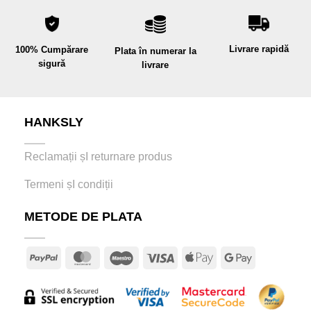
Livrare rapidă
100% Cumpărare
Plata în numerar la
sigură
livrare
HANKSLY
Reclamații șI returnare produs
Termeni șI condiții
METODE DE PLATA
PayPal
MasterCard
Maestro
Visa
Apple
Google
Pay
Pay