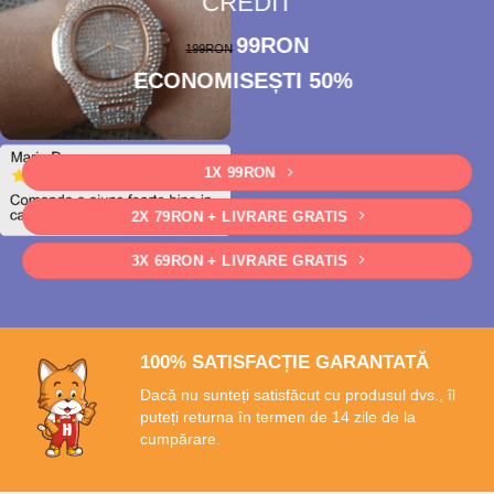
CREDIT
99RON
199RON
ECONOMISEȘTI
50%
1X 99RON
2X 79RON + LIVRARE GRATIS
3X 69RON + LIVRARE GRATIS
100% SATISFACȚIE GARANTATĂ
Dacă nu sunteți satisfăcut cu produsul dvs., îl
puteți returna în termen de 14 zile de la
cumpărare.