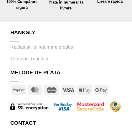
Livrare rapidă
100% Cumpărare
Plata în numerar la
sigură
livrare
HANKSLY
Reclamații șI returnare produs
Termeni șI condiții
METODE DE PLATA
PayPal
MasterCard
Maestro
Visa
Apple
Google
Pay
Pay
CONTACT