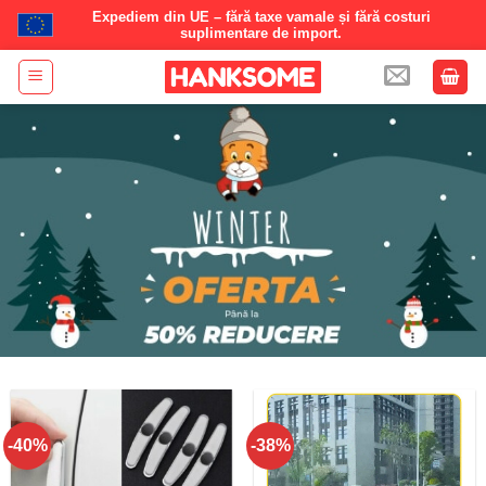
Expediem din UE – fără taxe vamale și fără costuri
suplimentare de import.
Skip
to
content
-40%
-38%