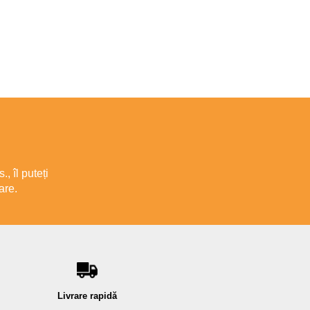
, îl puteți
are.
Livrare rapidă