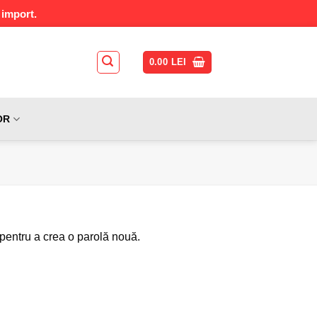
 import.
0.00
LEI
OR
 pentru a crea o parolă nouă.