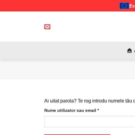
Ex
Skip
to
INFO@HANKSOME.RO
content
Ai uitat parola? Te rog introdu numele tău 
Obligatoriu
Nume utilizator sau email
*