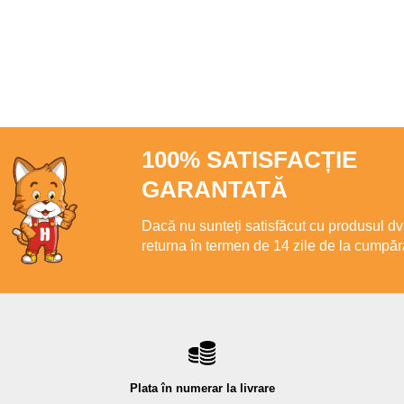
100% SATISFACȚIE
GARANTATĂ
Dacă nu sunteți satisfăcut cu produsul dvs.
returna în termen de 14 zile de la cumpăr
Plata în numerar la livrare