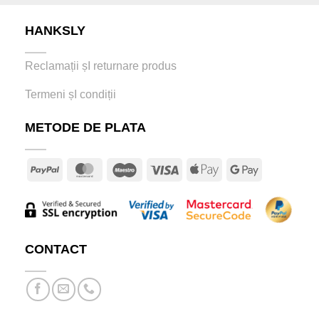
HANKSLY
Reclamații șI returnare produs
Termeni șI condiții
METODE DE PLATA
PayPal
MasterCard
Maestro
Visa
Apple
Google
Pay
Pay
CONTACT