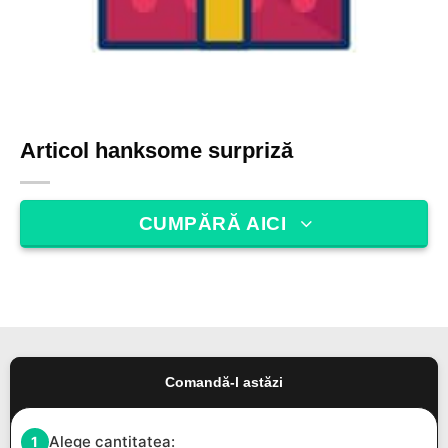
Articol hanksome surpriză
CUMPĂRĂ AICI
Comandă-l astăzi
Alege cantitatea:
1