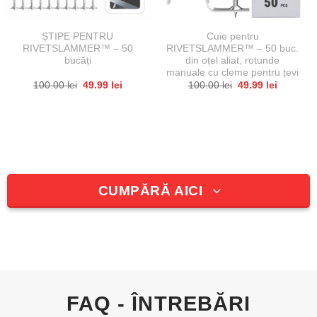
ȘTIPE PENTRU
Cuie pentru
RIVETSLAMMER™ – 50
RIVETSLAMMER™ – 50 buc.
bucăți
din oțel aliat, rotunde
manuale cu cleme pentru țevi
Prețul
Prețul
Prețul
Prețul
100.00
lei
49.99
lei
100.00
lei
49.99
lei
inițial
curent
inițial
curent
a
este:
a
este:
i.
fost:
49.99 lei.
fost:
49.99 lei
100.00 lei.
100.00 lei.
CUMPĂRĂ AICI
FAQ - ÎNTREBĂRI