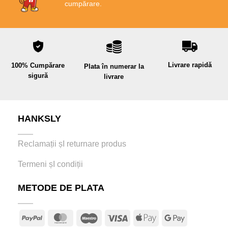
cumpărare.
Livrare rapidă
100% Cumpărare
Plata în numerar la
sigură
livrare
HANKSLY
Reclamații șI returnare produs
Termeni șI condiții
METODE DE PLATA
PayPal
MasterCard
Maestro
Visa
Apple
Google