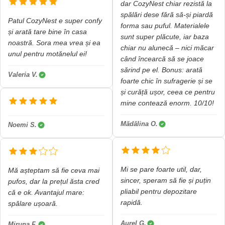
dar CozyNest chiar rezistă la
spălări dese fără să-și piardă
Patul CozyNest e super confy
forma sau puful. Materialele
și arată tare bine în casa
sunt super plăcute, iar baza
noastră. Sora mea vrea și ea
chiar nu alunecă – nici măcar
unul pentru motănelul ei!
când încearcă să se joace
sărind pe el. Bonus: arată
Valeria V.
foarte chic în sufragerie și se
și curăță ușor, ceea ce pentru
mine contează enorm. 10/10!
Mădălina O.
Noemi S.
Mi se pare foarte util, dar,
Mă așteptam să fie ceva mai
sincer, speram să fie și puțin
pufos, dar la prețul ăsta cred
pliabil pentru depozitare
că e ok. Avantajul mare:
rapidă.
spălare ușoară.
Aurel G.
Miruna F.