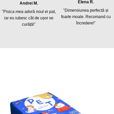
Elena R.
Andrei M.
"Dimensiunea perfectă și
"Pisica mea adoră noul ei pat,
foarte moale. Recomand cu
iar eu iubesc cât de ușor se
încredere!"
curăță!"