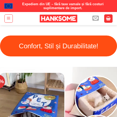
Expediem din UE – fără taxe vamale și fără costuri
suplimentare de import.
Skip
to
content
Confort, Stil și Durabilitate!
7%