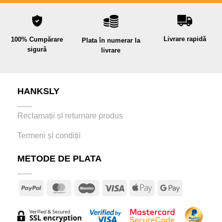
Livrare rapidă
100% Cumpărare
Plata în numerar la
sigură
livrare
HANKSLY
Reclamații șI returnare produs
Termeni șI condiții
METODE DE PLATA
PayPal
MasterCard
Maestro
Visa
Apple
Google
Pay
Pay