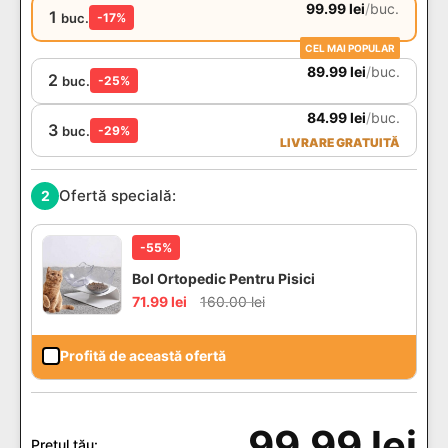
99.99
lei
/
buc.
1
buc.
-17%
CEL MAI POPULAR
89.99
lei
/
buc.
2
buc.
-25%
84.99
lei
/
buc.
3
buc.
-29%
LIVRARE GRATUITĂ
Ofertă specială:
2
-55%
Bol Ortopedic Pentru Pisici
71.99
lei
160.00
lei
Profită de această ofertă
99.99
lei
Prețul tău: