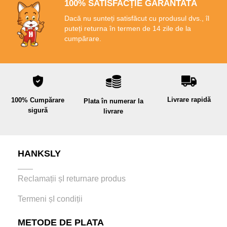
100% SATISFACȚIE GARANTATĂ
Dacă nu sunteți satisfăcut cu produsul dvs., îl
puteți returna în termen de 14 zile de la
cumpărare.
Livrare rapidă
100% Cumpărare
Plata în numerar la
sigură
livrare
HANKSLY
Reclamații șI returnare produs
Termeni șI condiții
METODE DE PLATA