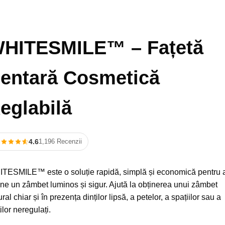
HITESMILE™ – Fațetă
entară Cosmetică
eglabilă
4.6
1,196 Recenzii
TESMILE™ este o soluție rapidă, simplă și economică pentru 
ine un zâmbet luminos și sigur. Ajută la obținerea unui zâmbet
ral chiar și în prezența dinților lipsă, a petelor, a spațiilor sau a
ilor neregulați.