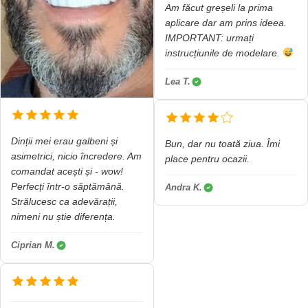
Am făcut greșeli la prima
aplicare dar am prins ideea.
IMPORTANT: urmați
instrucțiunile de modelare.
Lea T.
Dinții mei erau galbeni și
Bun, dar nu toată ziua. Îmi
asimetrici, nicio încredere. Am
place pentru ocazii.
comandat acești și - wow!
Perfecți într-o săptămână.
Andra K.
Strălucesc ca adevărații,
nimeni nu știe diferența.
Ciprian M.