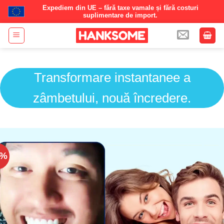
Expediem din UE – fără taxe vamale și fără costuri
suplimentare de import.
Skip
to
content
Transformare instantanee a
zâmbetului, nouă încredere.
8%