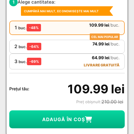
Alege cantitatea:
1
CUMPĂRĂ MAI MULT, ECONOMISEȘTE MAI MULT
109.99
lei
/
buc.
1
buc.
-48%
CEL MAI POPULAR
74.99
lei
/
buc.
2
buc.
-64%
64.99
lei
/
buc.
3
buc.
-69%
LIVRARE GRATUITĂ
109.99
lei
Prețul tău:
210.00
lei
Preț obișnuit:
ADAUGĂ ÎN COȘ