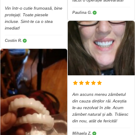
făcut o operație adevărată!
Vin într-o cutie frumoasă, bine
Paulina G.
protejați. Toate piesele
incluse. Simt-te ca o stea
imediat!
Costin R.
Am ascuns mereu zâmbetul
din cauza dinților răi. Aceștia
le-au rezolvat în zile. Acum
zâmbet natural și alb. Trăiesc
din nou, atât de fericită!
Mihaela Z.