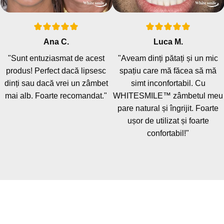
Ana C.
Luca M.
"Sunt entuziasmat de acest
"Aveam dinți pătați și un mic
produs! Perfect dacă lipsesc
spațiu care mă făcea să mă
dinți sau dacă vrei un zâmbet
simt inconfortabil. Cu
mai alb. Foarte recomandat."
WHITESMILE™ zâmbetul meu
pare natural și îngrijit. Foarte
ușor de utilizat și foarte
confortabil!"