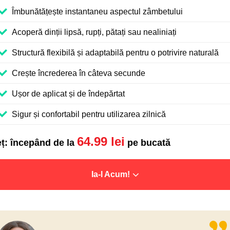
Îmbunătățește instantaneu aspectul zâmbetului
Acoperă dinții lipsă, rupți, pătați sau nealiniați
Structură flexibilă și adaptabilă pentru o potrivire naturală
Crește încrederea în câteva secunde
Ușor de aplicat și de îndepărtat
Sigur și confortabil pentru utilizarea zilnică
64.99
lei
eț: începând de la
pe bucată
Ia-l Acum!