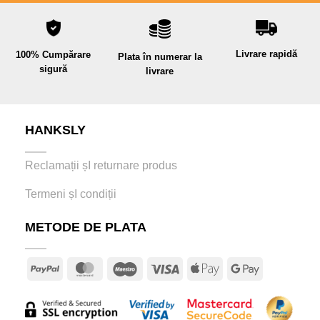
Livrare rapidă
100% Cumpărare
Plata în numerar la
sigură
livrare
HANKSLY
Reclamații șI returnare produs
Termeni șI condiții
METODE DE PLATA
PayPal
MasterCard
Maestro
Visa
Apple
Google
Pay
Pay