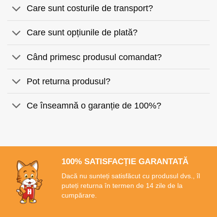
Care sunt costurile de transport?
Care sunt opțiunile de plată?
Când primesc produsul comandat?
Pot returna produsul?
Ce înseamnă o garanție de 100%?
100% SATISFACȚIE GARANTATĂ
Dacă nu sunteți satisfăcut cu produsul dvs., îl
puteți returna în termen de 14 zile de la
cumpărare.