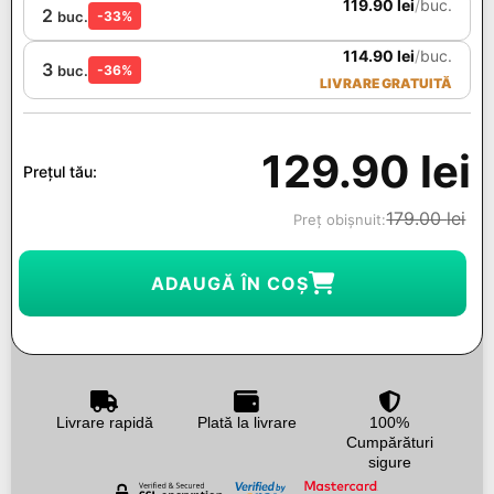
119.90
lei
/
buc.
2
buc.
-33%
114.90
lei
/
buc.
3
buc.
-36%
LIVRARE GRATUITĂ
129.90
lei
Prețul tău:
179.00
lei
Preț obișnuit:
ADAUGĂ ÎN COȘ
Livrare rapidă
Plată la livrare
100%
Cumpărături
sigure