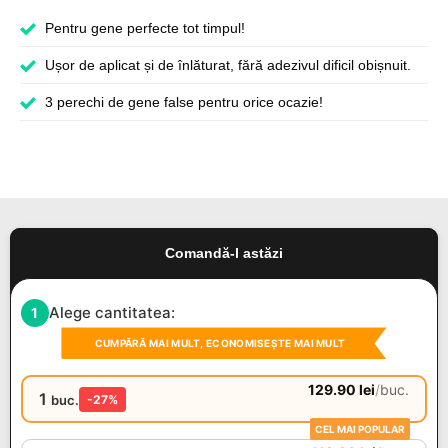
Pentru gene perfecte tot timpul!
Ușor de aplicat și de înlăturat, fără adezivul dificil obișnuit.
3 perechi de gene false pentru orice ocazie!
Comandă-l astăzi
Alege cantitatea:
1
CUMPĂRĂ MAI MULT, ECONOMISEȘTE MAI MULT
129.90
lei
/
buc.
1
buc.
-27%
CEL MAI POPULAR