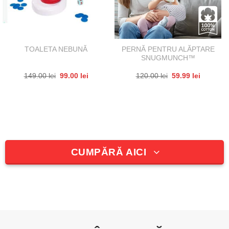
PERNĂ PENTRU ALĂPTARE
TOALETA NEBUNĂ
SNUGMUNCH™
Prețul
Prețul
Prețul
Prețul
149.00
lei
99.00
lei
120.00
lei
59.99
lei
inițial
curent
inițial
curent
a
este:
a
este:
i.
fost:
99.00 lei.
fost:
59.99 lei
149.00 lei.
120.00 lei.
CUMPĂRĂ AICI