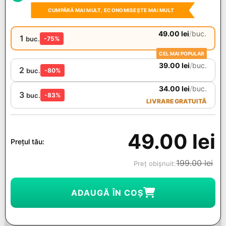
CUMPĂRĂ MAI MULT, ECONOMISEȘTE MAI MULT
49.00
lei
/
buc.
1
buc.
-75%
CEL MAI POPULAR
39.00
lei
/
buc.
2
buc.
-80%
34.00
lei
/
buc.
3
buc.
-83%
LIVRARE GRATUITĂ
49.00
lei
Prețul tău:
199.00
lei
Preț obișnuit:
ADAUGĂ ÎN COȘ