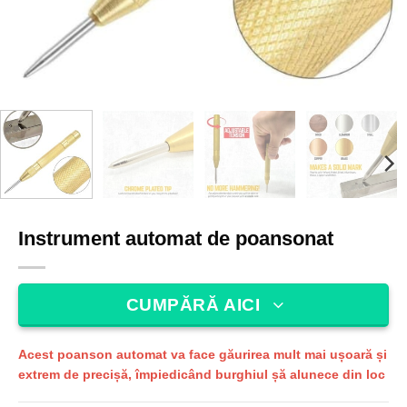
Instrument automat de poansonat
CUMPĂRĂ AICI
Acest poanson automat va face găurirea mult mai ușoară și
extrem de precișă, împiedicând burghiul șă alunece din loc