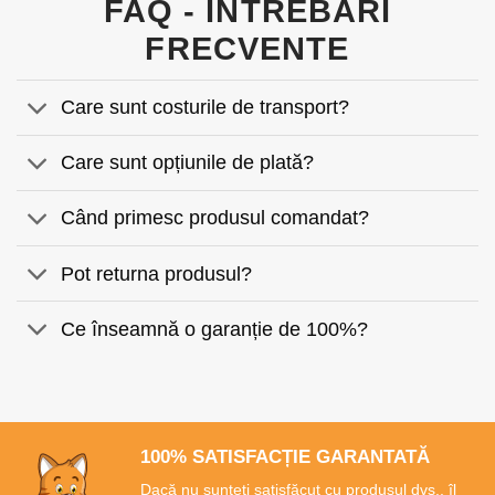
FAQ - ÎNTREBĂRI
FRECVENTE
Care sunt costurile de transport?
Care sunt opțiunile de plată?
Când primesc produsul comandat?
Pot returna produsul?
Ce înseamnă o garanție de 100%?
100% SATISFACȚIE GARANTATĂ
Dacă nu sunteți satisfăcut cu produsul dvs., îl