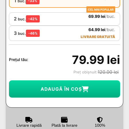
1
buc.
-33%
CEL MAI POPULAR
69.99
lei
/
buc.
2
buc.
-42%
64.99
lei
/
buc.
3
buc.
-46%
LIVRARE GRATUITĂ
79.99
lei
Prețul tău:
120.00
lei
Preț obișnuit:
ADAUGĂ ÎN COȘ
Livrare rapidă
Plată la livrare
100%