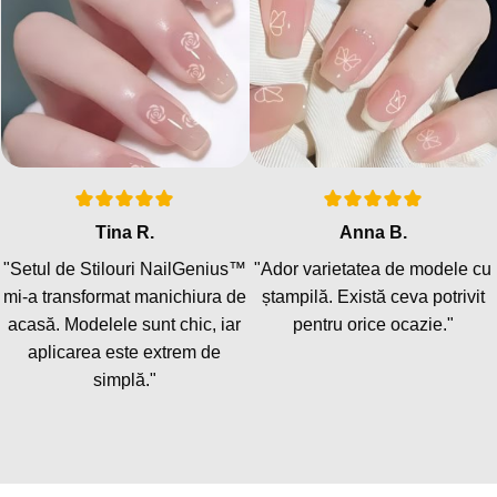
Tina R.
Anna B.
"Setul de Stilouri NailGenius™
"Ador varietatea de modele cu
mi-a transformat manichiura de
ștampilă. Există ceva potrivit
acasă. Modelele sunt chic, iar
pentru orice ocazie."
aplicarea este extrem de
simplă."