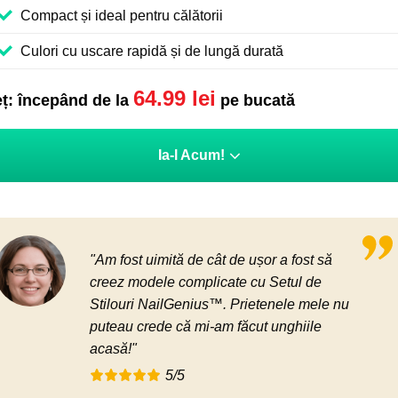
Compact și ideal pentru călătorii
Culori cu uscare rapidă și de lungă durată
64.99
lei
eț: începând de la
pe bucată
Ia-l Acum!
"Am fost uimită de cât de ușor a fost să
creez modele complicate cu Setul de
Stilouri NailGenius™. Prietenele mele nu
puteau crede că mi-am făcut unghiile
acasă!"
5/5