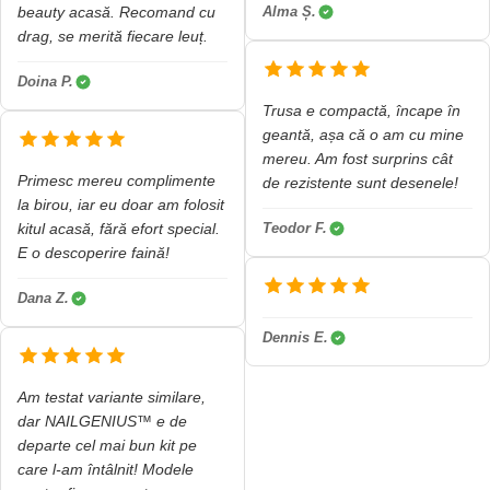
beauty acasă. Recomand cu
Alma Ș.
drag, se merită fiecare leuț.
Doina P.
Trusa e compactă, încape în
geantă, așa că o am cu mine
mereu. Am fost surprins cât
Primesc mereu complimente
de rezistente sunt desenele!
la birou, iar eu doar am folosit
kitul acasă, fără efort special.
Teodor F.
E o descoperire faină!
Dana Z.
Dennis E.
Am testat variante similare,
dar NAILGENIUS™ e de
departe cel mai bun kit pe
care l-am întâlnit! Modele