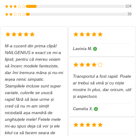
104
39
M-a cucerit din prima clipă!
Lavinia M.
NAILGENIUS e exact ce mi-a
lipsit, pentru că mereu voiam
să încerc modele fanteziste,
dar îmi tremura mâna și nu-mi
Transportul a fost rapid. Poate
ieșea nimic simpatic.
ar trebui să vină și cu niște
Stampilele incluse sunt super
mostre în plus, dar oricum, util
variate, culorile se usucă
și aspectuos.
rapid fără să lase urme și
cred că nu m-am simțit
Camelia X.
niciodată așa mandră de
unghiuțele mele! Fetele mele
mi-au spus deja că vor și ele
kitul ca să facem seara de