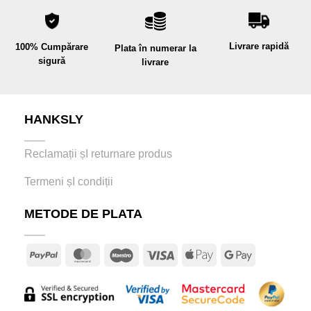
Livrare rapidă
100% Cumpărare
Plata în numerar la
sigură
livrare
HANKSLY
Reclamații șI returnare produs
Termeni șI condiții
METODE DE PLATA
PayPal
MasterCard
Maestro
Visa
Apple
Google
Pay
Pay