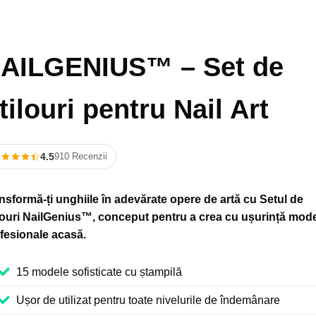
AILGENIUS™ – Set de
tilouri pentru Nail Art
4.5
910 Recenzii
nsformă-ți unghiile în adevărate opere de artă cu Setul de
louri NailGenius™, conceput pentru a crea cu ușurință mod
fesionale acasă.
15 modele sofisticate cu ștampilă
Ușor de utilizat pentru toate nivelurile de îndemânare