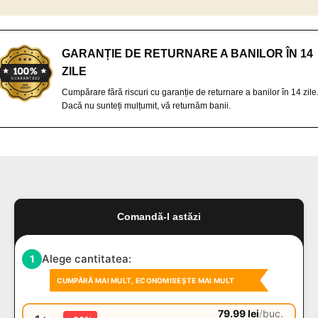
GARANȚIE DE RETURNARE A BANILOR ÎN 14
ZILE
Cumpărare fără riscuri cu garanție de returnare a banilor în 14 zile
Dacă nu sunteți mulțumit, vă returnăm banii.
Comandă-l astăzi
Alege cantitatea:
1
CUMPĂRĂ MAI MULT, ECONOMISEȘTE MAI MULT
79.99
lei
/
buc.