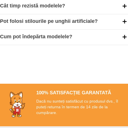
Cât timp rezistă modelele?
Pot folosi stilourile pe unghii artificiale?
Cum pot îndepărta modelele?
100% SATISFACȚIE GARANTATĂ
Dacă nu sunteți satisfăcut cu produsul dvs., îl
puteți returna în termen de 14 zile de la
cumpărare.